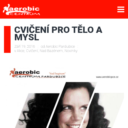
CVIČENÍ PRO TĚLO A
MYSL
Září 19, 2016
od
Aerobic Pardubice
v
Akce
,
Cvičení
,
Nad Bazénem
,
Novinky