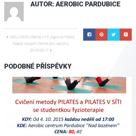
AUTOR:
AEROBIC PARDUBICE
WELLNESS víkend s Fit jógou a Pilátes
Nábor nových členek pro sezónu
2016/2017
PODOBNÉ PŘÍSPĚVKY