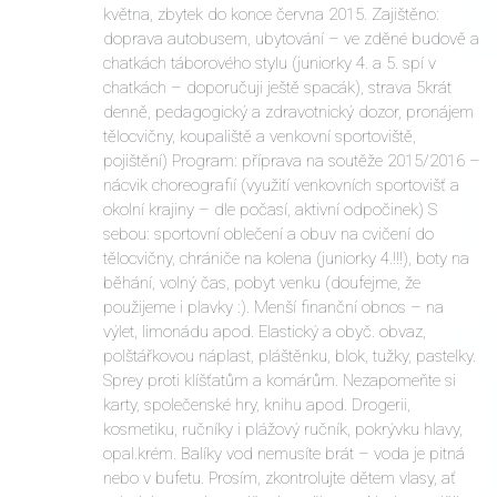
května, zbytek do konce června 2015. Zajištěno:
doprava autobusem, ubytování – ve zděné budově a
chatkách táborového stylu (juniorky 4. a 5. spí v
chatkách – doporučuji ještě spacák), strava 5krát
denně, pedagogický a zdravotnický dozor, pronájem
tělocvičny, koupaliště a venkovní sportoviště,
pojištění) Program: příprava na soutěže 2015/2016 –
nácvik choreografií (využití venkovních sportovišť a
okolní krajiny – dle počasí, aktivní odpočinek) S
sebou: sportovní oblečení a obuv na cvičení do
tělocvičny, chrániče na kolena (juniorky 4.!!!), boty na
běhání, volný čas, pobyt venku (doufejme, že
použijeme i plavky :). Menší finanční obnos – na
výlet, limonádu apod. Elastický a obyč. obvaz,
polštářkovou náplast, pláštěnku, blok, tužky, pastelky.
Sprey proti klíšťatům a komárům. Nezapomeňte si
karty, společenské hry, knihu apod. Drogerii,
kosmetiku, ručníky i plážový ručník, pokrývku hlavy,
opal.krém. Balíky vod nemusíte brát – voda je pitná
nebo v bufetu. Prosím, zkontrolujte dětem vlasy, ať