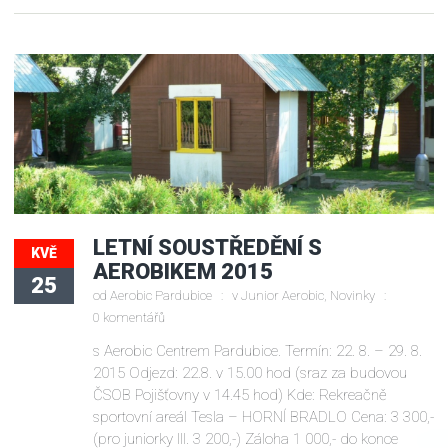
LETNÍ SOUSTŘEDĚNÍ S
KVĚ
AEROBIKEM 2015
25
od
Aerobic Pardubice
v
Junior Aerobic
,
Novinky
0 komentářů
s Aerobic Centrem Pardubice. Termín: 22. 8. – 29. 8.
2015 Odjezd: 22.8. v 15.00 hod (sraz za budovou
ČSOB Pojišťovny v 14.45 hod) Kde: Rekreačně
sportovní areál Tesla – HORNÍ BRADLO Cena: 3 300,-
(pro juniorky III. 3 200,-) Záloha 1 000,- do konce