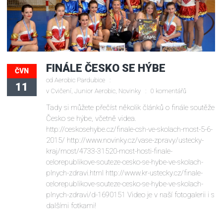
FINÁLE ČESKO SE HÝBE
ČVN
od
Aerobic Pardubice
11
v
Cvičení
,
Junior Aerobic
,
Novinky
0 komentářů
Tady si můžete přečíst několik článků o finále soutěže
Česko se hýbe, včetně videa.
http://ceskosehybe.cz/finale-csh-ve-skolach-most-5-6-
2015/ http://www.novinky.cz/vase-zpravy/ustecky-
kraj/most/4733-31520-most-hosti-finale-
celorepublikove-souteze-cesko-se-hybe-ve-skolach-
plnych-zdravi.html http://www.kr-ustecky.cz/finale-
celorepublikove-souteze-cesko-se-hybe-ve-skolach-
plnych-zdravi/d-1690151 Video je v naší fotogalerii i s
dalšími fotkami!