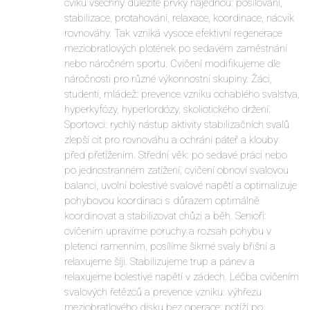
cviku všechny důležité prvky najednou: posilování,
stabilizace, protahování, relaxace, koordinace, nácvik
rovnováhy. Tak vzniká vysoce efektivní regenerace
meziobratlových plotének po sedavém zaměstnání
nebo náročném sportu. Cvičení modifikujeme dle
náročnosti pro různé výkonnostní skupiny. Žáci,
studenti, mládež: prevence vzniku ochablého svalstva,
hyperkyfózy, hyperlordózy, skoliotického držení.
Sportovci: rychlý nástup aktivity stabilizačních svalů
zlepší cit pro rovnováhu a ochrání páteř a klouby
před přetížením. Střední věk: po sedavé práci nebo
po jednostranném zatížení, cvičení obnoví svalovou
balanci, uvolní bolestivé svalové napětí a optimalizuje
pohybovou koordinaci s důrazem optimálně
koordinovat a stabilizovat chůzi a běh. Senioři:
cvičením upravíme poruchy a rozsah pohybu v
pletenci ramenním, posílíme šikmé svaly břišní a
relaxujeme šíji. Stabilizujeme trup a pánev a
relaxujeme bolestivé napětí v zádech. Léčba cvičením
svalových řetězců a prevence vzniku: výhřezu
meziobratlového disku bez operace; potíží po