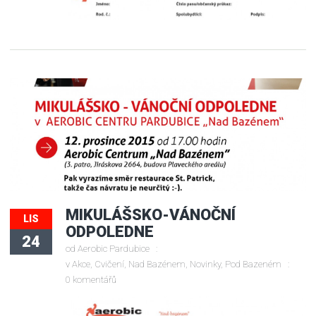
MIKULÁŠSKO-VÁNOČNÍ
LIS
ODPOLEDNE
24
od
Aerobic Pardubice
v
Akce
,
Cvičení
,
Nad Bazénem
,
Novinky
,
Pod Bazeném
0 komentářů