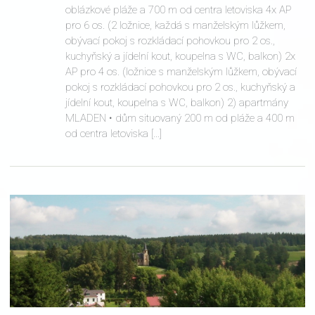
oblázkové pláže a 700 m od centra letoviska 4x AP
pro 6 os. (2 ložnice, každá s manželským lůžkem,
obývací pokoj s rozkládací pohovkou pro 2 os.,
kuchyňský a jídelní kout, koupelna s WC, balkon) 2x
AP pro 4 os. (ložnice s manželským lůžkem, obývací
pokoj s rozkládací pohovkou pro 2 os., kuchyňský a
jídelní kout, koupelna s WC, balkon) 2) apartmány
MLADEN • dům situovaný 200 m od pláže a 400 m
od centra letoviska […]