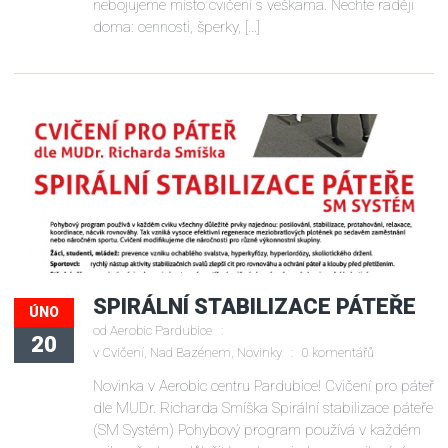
nebojujeme místo cvičení s veškama. Nechte raději
doma: cennosti, šperky, […]
SPIRÁLNÍ STABILIZACE PÁTEŘE
ÚNO
od
Aerobic Pardubice
20
v
Cvičení
,
Nad Bazénem
,
Novinky
0 komentářů
Novinka v Aerobic centru Pardubice! Cvičení pro páteř
dle MUDr. Richarda Smíška Spirální stabilizace páteře
(SM Systém) Pohybový program používá v každém