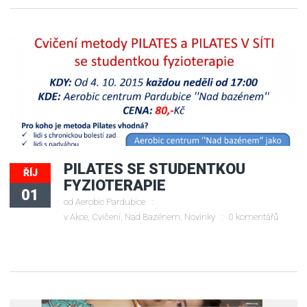
PILATES SE STUDENTKOU
ŘÍJ
FYZIOTERAPIE
01
od
Aerobic Pardubice
v
Akce
,
Cvičení
,
Nad Bazénem
,
Novinky
0 komentářů