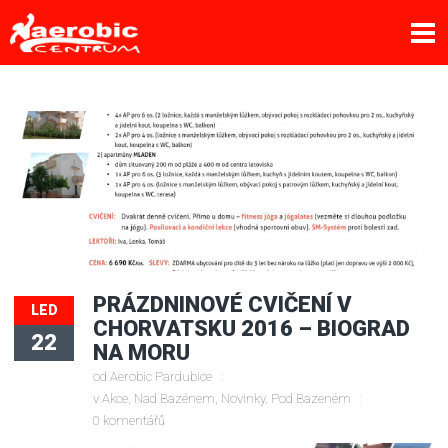
PRÁZDNINOVÉ CVIČENÍ V
LED
CHORVATSKU 2016 – BIOGRAD
22
NA MORU
od
Aerobic Pardubice
v
Akce
,
Nad Bazénem
,
Novinky
,
Pod Bazeném
0 komentářů