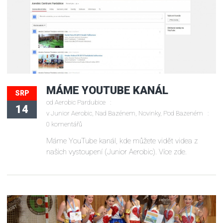
MÁME YOUTUBE KANÁL
SRP
od
Aerobic Pardubice
14
v
Junior Aerobic
,
Nad Bazénem
,
Novinky
,
Pod Bazeném
0 komentářů
Máme YouTube kanál, kde můžete vidět videa z
našich vystoupení (Junior Aerobic). Více zde.