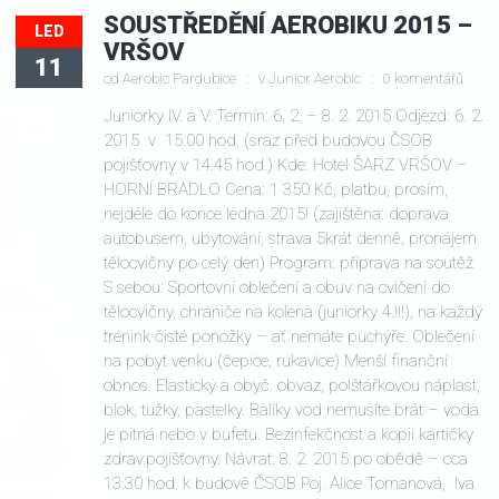
SOUSTŘEDĚNÍ AEROBIKU 2015 –
LED
VRŠOV
11
od
Aerobic Pardubice
v
Junior Aerobic
0 komentářů
Juniorky IV. a V. Termín: 6. 2. – 8. 2. 2015 Odjezd: 6. 2.
2015 v 15.00 hod. (sraz před budovou ČSOB
pojišťovny v 14.45 hod.) Kde: Hotel ŠARZ VRŠOV –
HORNÍ BRADLO Cena: 1 350 Kč, platbu, prosím,
nejdéle do konce ledna 2015! (zajištěna: doprava
autobusem, ubytování, strava 5krát denně, pronájem
tělocvičny po celý den) Program: příprava na soutěž
S sebou: Sportovní oblečení a obuv na cvičení do
tělocvičny, chrániče na kolena (juniorky 4.!!!), na každý
trénink čisté ponožky – ať nemáte puchýře. Oblečení
na pobyt venku (čepice, rukavice) Menší finanční
obnos. Elastický a obyč. obvaz, polštářkovou náplast,
blok, tužky, pastelky. Balíky vod nemusíte brát – voda
je pitná nebo v bufetu. Bezinfekčnost a kopii kartičky
zdrav.pojišťovny. Návrat: 8. 2. 2015 po obědě – cca
13.30 hod. k budově ČSOB Poj. Alice Tomanová, Iva