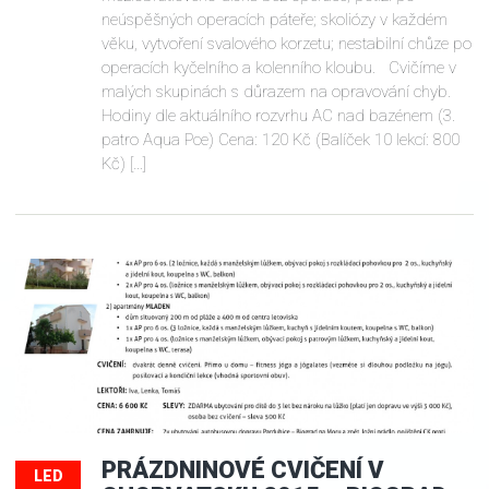
neúspěšných operacích páteře; skoliózy v každém
věku, vytvoření svalového korzetu; nestabilní chůze po
operacích kyčelního a kolenního kloubu. Cvičíme v
malých skupinách s důrazem na opravování chyb.
Hodiny dle aktuálního rozvrhu AC nad bazénem (3.
patro Aqua Pce) Cena: 120 Kč (Balíček 10 lekcí: 800
Kč) […]
PRÁZDNINOVÉ CVIČENÍ V
LED