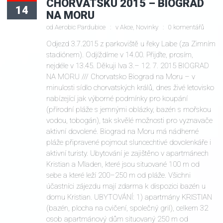
CHORVATSKU 2015 – BIOGRAD
14
NA MORU
od
Aerobic Pardubice
v
Akce
,
Novinky
0 komentářů
Odjezd 3.7.2015 z parkoviště u řeky Labe (za Zimním
stadiónem). Odjíždíme v 14.00. Přijďte, prosím,
nejdéle v 13.45. Děkuji Iva 3.– 12. 7. 2015 BIOGRAD
NA MORU /// Chorvatsko Biograd na Moru – v
minulosti sídlo chorvatských králů, dnes živé letovisko
nabízející jak výborné podmínky pro koupání
(přírodní pláže s jemnými oblázky, bazén s mořskou
vodou, tobogán), tak skvělé možnosti pro vyznavače
aktivní dovolené. Biograd na Moru má nádherné
pláže připravené pojmout sluncechtivé dovolenkáře i
aktivní turisty. Ubytování je zajištěno v apartmánech
Kristian a Mladen, které jsou situované 100 m od
sebe a které leží 200–250 m od pláže. Všichni
účastníci zájezdu mají zdarma k dispozici bazén u
domu Kristian. UBYTOVÁNÍ: 1) apartmány KRISTIAN
(bazén, plocha na cvičení, společný gril), celkem 32
osob apartmánový dům situovaný 250 m od