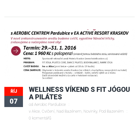
WELLNESS VÍKEND S FIT JÓGOU
ŘÍJ
A PILÁTES
07
od
Aerobic Pardubice
v
Akce
,
Cvičení
,
Nad Bazénem
,
Novinky
,
Pod Bazeném
0 komentářů